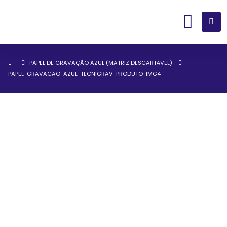
PAPEL DE GRAVAÇÃO AZUL (MATRIZ DESCARTÁVEL)
PAPEL-GRAVACAO-AZUL-TECNIGRAV-PRODUTO-IMG4