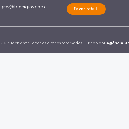
igrav@tecnigrav.com
Fazer rota
2023 Tecnigrav. Todos os direitos reservados - Criado por
Agência Un