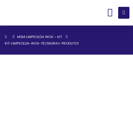
MSM LIMPSOLDA INOX – KIT
KIT-LIMPSOLDA-INOX-TECNIGRAV-PRODUTO1