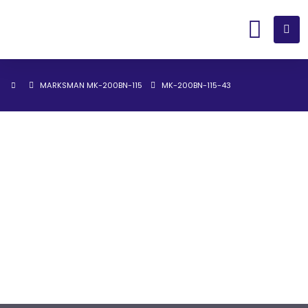
MARKSMAN MK-200BN-115
MK-200BN-115-43