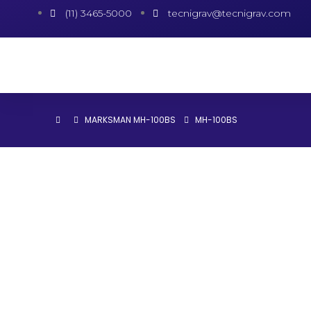
(11) 3465-5000
tecnigrav@tecnigrav.com
MARKSMAN MH-100BS
MH-100BS