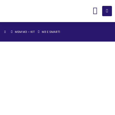
MSM M3 – KIT
M3 E SMART1