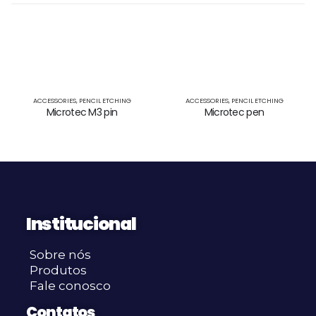
ACCESSORIES
,
PENCIL ETCHING
ACCESSORIES
,
PENCIL ETCHING
Microtec M3 pin
Microtec pen
Institucional
Sobre nós
Produtos
Fale conosco
Contatos