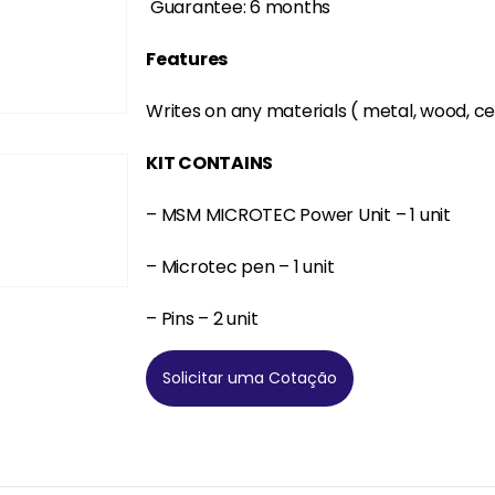
Guarantee: 6 months
Features
Writes on any materials ( metal, wood, ce
KIT CONTAINS
– MSM MICROTEC Power Unit – 1 unit
– Microtec pen – 1 unit
– Pins – 2 unit
Solicitar uma Cotação