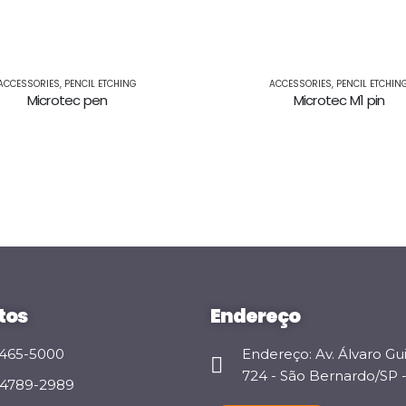
ACCESSORIES
,
PENCIL ETCHING
ACCESSORIES
,
PENCIL ETCHIN
Microtec pen
Microtec M1 pin
tos
Endereço
 3465-5000
Endereço: Av. Álvaro Gu
724 - São Bernardo/SP - 
 94789-2989