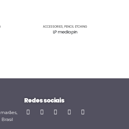
G
ACCESSORIES
,
PENCIL ETCHING
LP media pin
Redes sociais
imarães,
Brasil