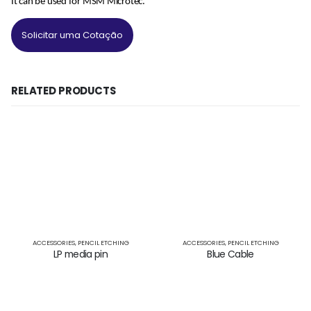
It can be used for MSM Microtec.
Solicitar uma Cotação
RELATED PRODUCTS
ACCESSORIES
,
PENCIL ETCHING
ACCESSORIES
,
PENCIL ETCHING
LP media pin
Blue Cable