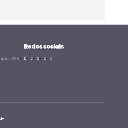
Redes sociais
rães, 724
it