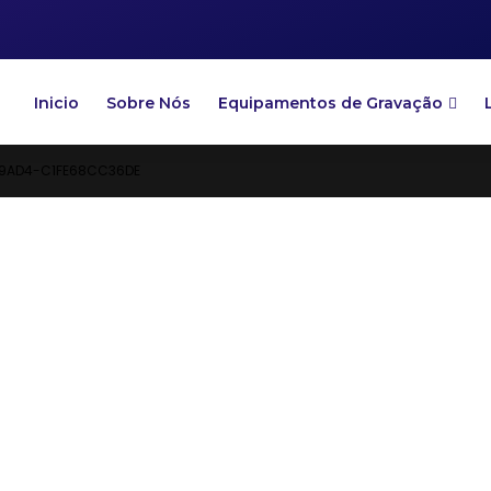
Inicio
Sobre Nós
Equipamentos de Gravação
9AD4-C1FE68CC36DE