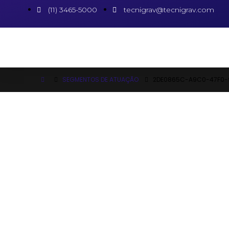
(11) 3465-5000
tecnigrav@tecnigrav.com
SEGMENTOS DE ATUAÇÃO
2DE0865C-A9C0-47F0-