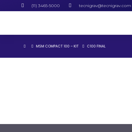
(11) 3465-5000
tecnigrav@tecnigrav.com
MSM COMPACT 100 – KIT
C100 FINAL