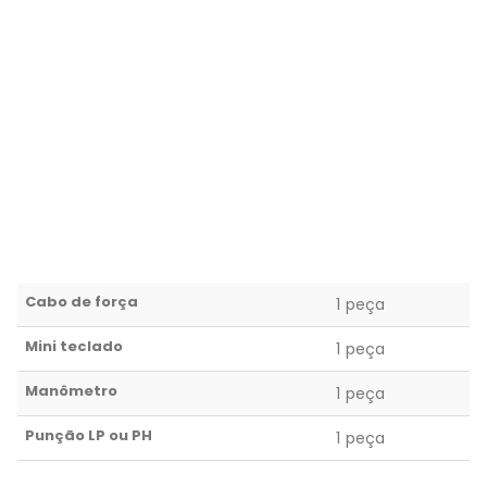
Cabo de força
1 peça
Mini teclado
1 peça
Manômetro
1 peça
Punção LP ou PH
1 peça