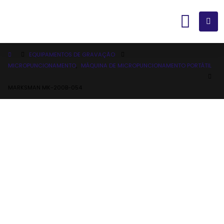
EQUIPAMENTOS DE GRAVAÇÃO
MICROPUNCIONAMENTO
,
MÁQUINA DE MICROPUNCIONAMENTO PORTÁTIL
MARKSMAN MK-200B-054